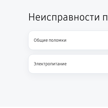
Замена Wi-Fi
Неисправности п
Ремонт кнопки
Общие поломки
Электропитание