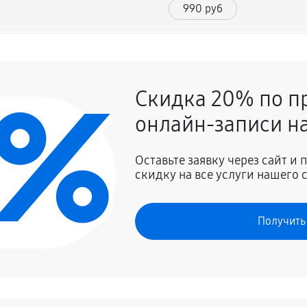
990 руб
450 руб
0%
Скидка 20% по п
720 руб
онлайн-записи на
1080 руб
Оставьте заявку через сайт и
скидку на все услуги нашего 
720 руб
Получить
450 руб
.платы, мейн платы)
1080 руб