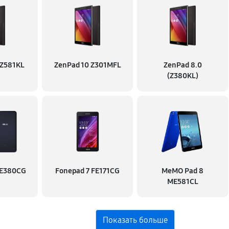
 Z581KL
ZenPad 10 Z301MFL
ZenPad 8.0
(Z380KL)
FE380CG
Fonepad 7 FE171CG
MeMO Pad 8
ME581CL