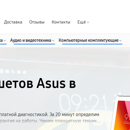
Гарантия д
Доставка
Отзывы
Контакты
Ещё
ка
Аудио и видеотехника
Компьютерные комплектующие
етов Asus в
платной диагностикой. За 20 минут определим
арантия на работы. Чиним планшетную технику
х моделей. Запчасти на складе, ремонт — от 1