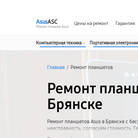
г. Брянск
Ежедневно с 9:00 до 21:00
Asus
ASC
Цены на ремонт
Гарантия
Ремонт техники Asus
Компьютерная техника
Портативная электрони
Главная
/
Ремонт планшетов
Ремонт планш
Брянске
Ремонт планшетов Asus в Брянске с бес
неисправность, согласуем стоимость. Г
Асус от компактных до производительны