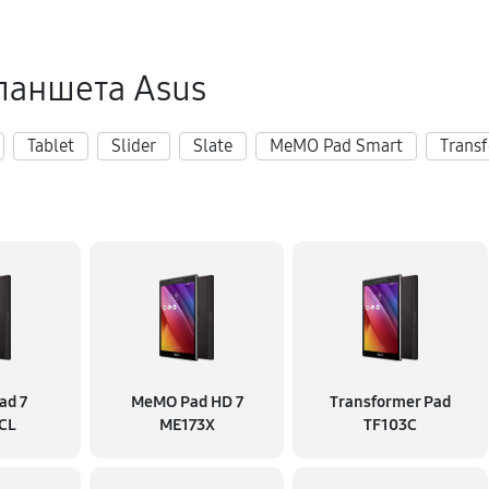
ланшета Asus
Tablet
Slider
Slate
MeMO Pad Smart
Trans
ad 7
MeMO Pad HD 7
Transformer Pad
CL
ME173X
TF103C