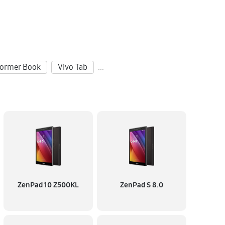
former Book
Vivo Tab
...
ZenPad 10 Z500KL
ZenPad S 8.0