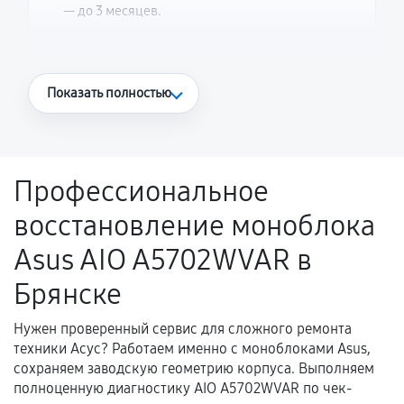
— до 3 месяцев.
Что считается гарантийным случаем
Показать полностью
Повторное возникновение неисправности,
напрямую связанной с выполненным
ремонтом.
Профессиональное
Поломка установленной детали при
восстановление моноблока
нормальной эксплуатации в течение
гарантийного срока.
Asus AIO A5702WVAR в
Несоответствие комплектующей заявленным
Брянске
техническим характеристикам.
Нужен проверенный сервис для сложного ремонта
техники Асус? Работаем именно с моноблоками Asus,
Документы для подтверждения
сохраняем заводскую геометрию корпуса. Выполняем
гарантии
полноценную диагностику AIO A5702WVAR по чек-