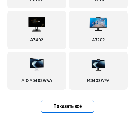
A3402
A3202
AIO A5402WVA
M3402WFA
Показать всё