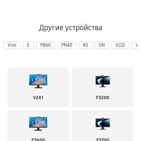
Другие устройства
Vivo
E
PB60
PN40
RS
UN
V222
V2
V241
F3200
F3400
F3700