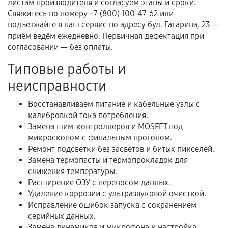
листам производителя и согласуем этапы и сроки.
Гарантийный талон.
Свяжитесь по номеру +7 (800) 100-47-62 или
подъезжайте в наш сервис по адресу бул. Гагарина, 23 —
Акт выполненных работ с датой, перечнем
приём ведём ежедневно. Первичная дефектация при
услуг и сроком гарантии.
согласовании — без оплаты.
Документы на установленные комплектующие
Типовые работы и
и кассовый чек.
неисправности
Восстанавливаем питание и кабельные узлы с
Расширенная гарантия
калибровкой тока потребления.
Замена шим-контроллеров и MOSFET под
В некоторых случаях возможно оформление
микроскопом с финальным прогоном.
расширенной гарантии. Стоимость, сроки и
Ремонт подсветки без засветов и битых пикселей.
условия продления согласовываются отдельно и
Замена термопасты и термопрокладок для
фиксируются в документах.
снижения температуры.
Расширение ОЗУ с переносом данных.
Удаление коррозии с ультразвуковой очисткой.
Исправление ошибок запуска с сохранением
Когда гарантия не действует
серийных данных.
Замена динамиков и микрофона и настройка