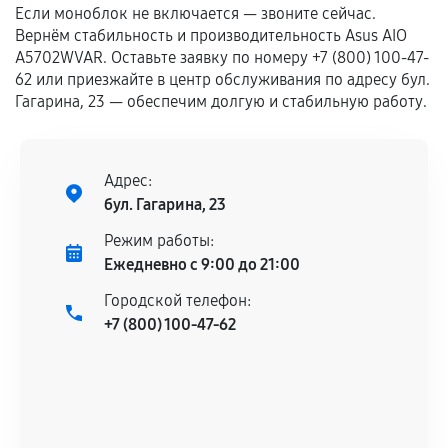
Если моноблок не включается — звоните сейчас.
сохраняться полностью или частично, если
Вернём стабильность и производительность Asus AIO
соблюдены следующие условия:
A5702WVAR. Оставьте заявку по номеру +7 (800) 100-47-
Предоставленные детали подходят по
62 или приезжайте в центр обслуживания по адресу бул.
техническим параметрам и не имеют внешних
Гагарина, 23 — обеспечим долгую и стабильную работу.
дефектов.
Установка была выполнена нашим сервисным
центром.
Адрес:
При этом гарантия на сами комплектующие
бул. Гагарина, 23
остается на стороне производителя или
Режим работы:
продавца. За качество сторонних деталей
Ежедневно с 9:00 до 21:00
сервисный центр ответственности не несет.
Городской телефон:
+7 (800) 100-47-62