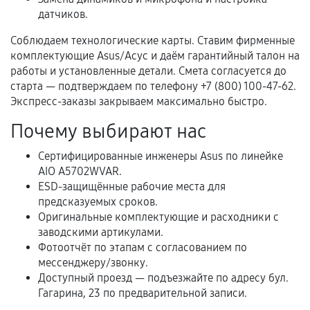
Нарушение правил эксплуатации,
датчиков.
механические повреждения, попадание влаги,
Соблюдаем технологические карты. Ставим фирменные
перегрев, коррозия.
комплектующие Asus/Асус и даём гарантийный талон на
Самостоятельный ремонт или вмешательство
работы и установленные детали. Смета согласуется до
третьих лиц.
старта — подтверждаем по телефону +7 (800) 100-47-62.
Экспресс-заказы закрываем максимально быстро.
Естественный износ деталей, если иное не
предусмотрено отдельно.
Почему выбирают нас
Обращение после окончания гарантийного
Сертифицированные инженеры Asus по линейке
срока.
AIO A5702WVAR.
Программные сбои, если это не указано в
ESD-защищённые рабочие места для
отдельных условиях.
предсказуемых сроков.
Оригинальные комплектующие и расходники с
заводскими артикулами.
Фотоотчёт по этапам с согласованием по
Если комплектующие куплены
мессенджеру/звонку.
самостоятельно
Доступный проезд — подъезжайте по адресу бул.
Гагарина, 23 по предварительной записи.
Гарантия на выполненные работы может